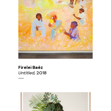
Firelei Baéz
Untitled,
2018