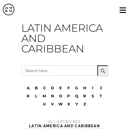
LATIN AMERICA
AND
CARIBBEAN
Search Button
Search
for:
A
B
C
D
E
F
G
H
I
J
K
L
M
N
O
P
Q
R
S
T
U
V
W
X
Y
Z
ALL ARTWORKS
LATIN AMERICA AND CARIBBEAN